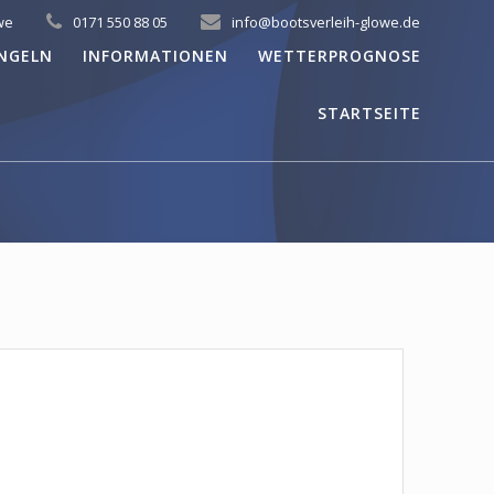
we
0171 550 88 05
info@bootsverleih-glowe.de
NGELN
INFORMATIONEN
WETTERPROGNOSE
STARTSEITE