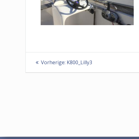
Beitragsnavigation
Vorheriger
Vorherige:
K800_Lilly3
Beitrag: