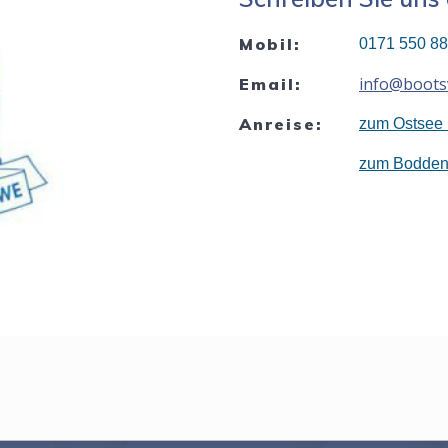
Mobil:
0171 550 8
info@boots
Email:
Anreise:
zum Ostsee 
zum Bodden 