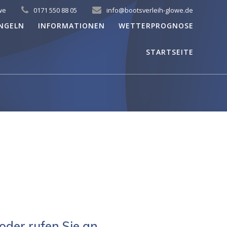
we
0171 550 88 05
info@bootsverleih-glowe.de
NGELN
INFORMATIONEN
WETTERPROGNOSE
STARTSEITE
oder rufen Sie an