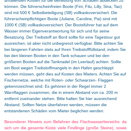
anfallenden Kosten für die Behebung von Schäden abdecken zu
können. Die führerscheinfreien Boote (Fini, Filu, Lilly, Sina, Tao)
sind mit 500 € Selbstbeteiligung (SB) vollkaskoversichert. Die
führerscheinpflichtigen Boote (Juliane, Caroline, Pai) sind mit
1000 € (SB) vollkaskoversichert. Der Bootsführer hat auf dem
Wasser immer Eigenverantwortung für sich und für seine
Besatzung. Der Treibstoff an Bord sollte für eine Tagestour gut
ausreichen, ist aber nicht unbegrenzt verfügbar. Bitte achten Sie
bei längeren Fahrten stets auf Ihren Treibstofffüllstand, indem Sie
bei den kleinen Booten in den Tank schauen und bei den
größeren Booten auf die Tanknadel (im Leerlauf) achten. Sollte
ein Boot wegen Treibstoffmangels in den Hafen geschleppt
werden müssen, geht dies auf Kosten des Mieters. Achten Sie auf
Fischernetze, welche mit Roten- oder Schwarzen- Flaggen
gekennzeichnet sind. Es gehören in der Regel immer 2
Warnflaggen zusammen, die in einem Abstand von ca. 200 m
entfernt zueinander stehen. Bitte halten Sie hier ausreichend
Abstand. Sollten Netze überfahren werden, müssen die
entstandenen Schäden vom Mieter beglichen werden.
Besonderer Hinweis zum Befahren des Flachwasserbereichs: da
sich um die gesamte Küste viele Findlinge (große Steine), sowie