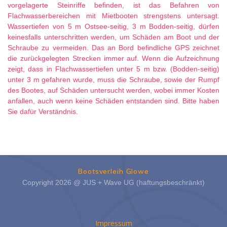
vorgelagerte Steinriffe befinden, ist das Befahren von
Flachwasserbereichen mit Mietbooten strengstens untersagt.
Wassertiefen von 5 m Ostsee-seitig, 3 m Bodden-seitig, dürfen
keinesfalls unterschritten werden, um Schäden am Boot und der
Schraube zu vermeiden. Das an Bord befindliche GPS zeichnet
die zurückgelegten Strecken immer auf. Wenn die Aufzeichnung
zeigt, dass in Flachwassertiefen unter 5 m bzw. (Bodden-seitig)
unter 3 m gefahren wurde, muss die Schraube, sowie der Rumpf
des Bootes, auf Schäden untersucht werden, wobei immer Kosten
anfallen, auch wenn keine Schäden entstanden sind.
Bitte haben
Sie dafür Verständnis.
Bootsverleih Glowe
Copyright 2026 @ JUS + Wave UG (haftungsbeschränkt)
Impressum