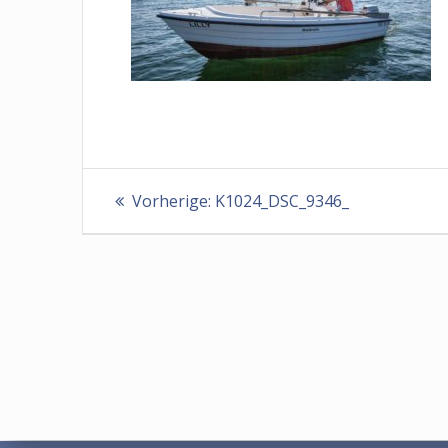
Beitragsnavigation
Vorheriger
Vorherige:
K1024_DSC_9346_
Beitrag: