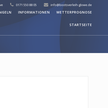
we
0171 550 88 05
info@bootsverleih-glowe.de
NGELN
INFORMATIONEN
WETTERPROGNOSE
STARTSEITE