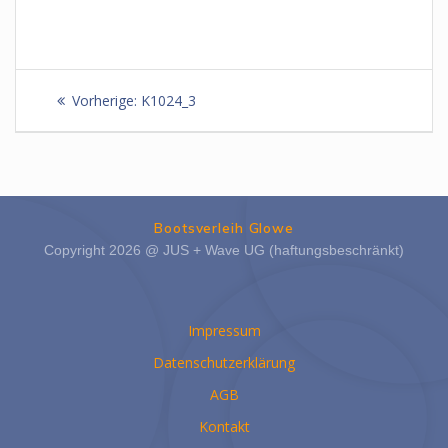
Beitragsnavigation
Vorheriger
Vorherige:
K1024_3
Beitrag:
Bootsverleih Glowe
Copyright 2026 @ JUS + Wave UG (haftungsbeschränkt)
Impressum
Datenschutzerklärung
AGB
Kontakt