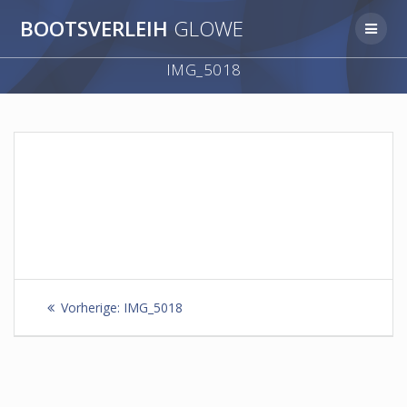
Zum
BOOTSVERLEIH
GLOWE
Inhalt
springen
IMG_5018
Beitragsnavigation
Vorheriger
Vorherige:
IMG_5018
Beitrag: