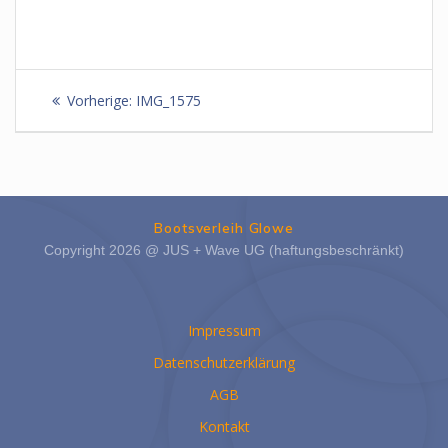
Beitragsnavigation
Vorheriger
Vorherige:
IMG_1575
Beitrag:
Bootsverleih Glowe
Copyright 2026 @ JUS + Wave UG (haftungsbeschränkt)
Impressum
Datenschutzerklärung
AGB
Kontakt