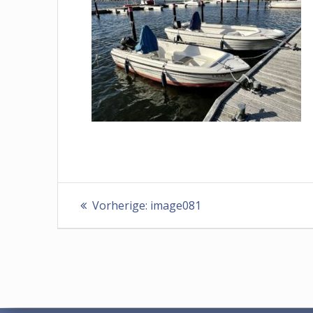
Beitragsnavigation
Vorheriger
Vorherige:
image081
Beitrag: