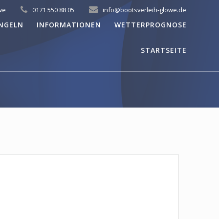
we
0171 550 88 05
info@bootsverleih-glowe.de
NGELN
INFORMATIONEN
WETTERPROGNOSE
STARTSEITE