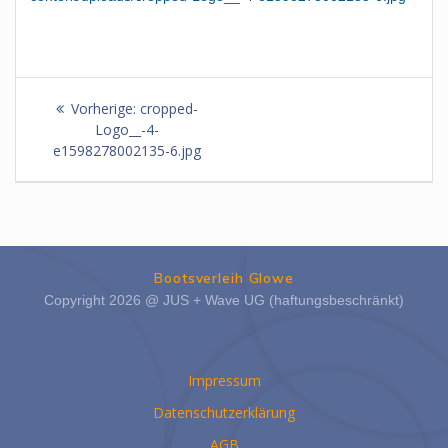
Beitragsnavigation
Vorheriger
Vorherige:
cropped-
Beitrag:
Logo__-4-
e1598278002135-6.jpg
Bootsverleih Glowe
Copyright 2026 @ JUS + Wave UG (haftungsbeschränkt)
Impressum
Datenschutzerklärung
AGB