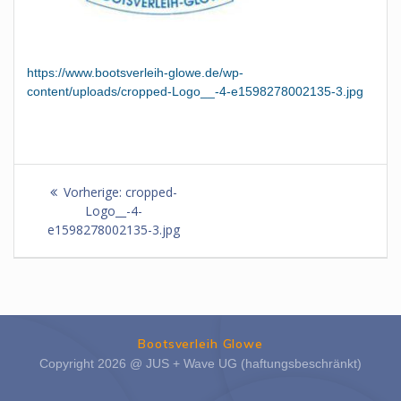
https://www.bootsverleih-glowe.de/wp-
content/uploads/cropped-Logo__-4-e1598278002135-3.jpg
Beitragsnavigation
Vorheriger
Vorherige:
cropped-
Beitrag:
Logo__-4-
e1598278002135-3.jpg
Bootsverleih Glowe
Copyright 2026 @ JUS + Wave UG (haftungsbeschränkt)