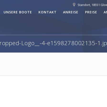
Standort, 18551 Glo
UNSERE BOOTE
KONTAKT
ANREISE
PREISE
A
ropped-Logo__-4-e1598278002135-1.j