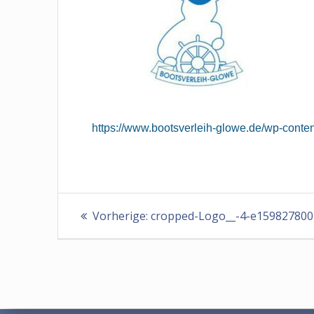
https://www.bootsverleih-glowe.de/wp-cont
Beitragsnavigation
Vorheriger
Vorherige:
cropped-Logo__-4-e159827800
Beitrag: