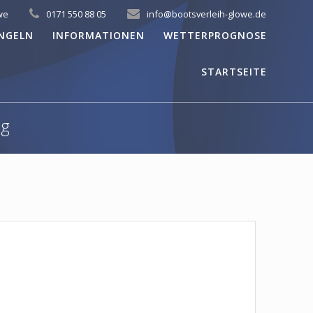
we
0171 550 88 05
info@bootsverleih-glowe.de
NGELN
INFORMATIONEN
WETTERPROGNOSE
STARTSEITE
pg