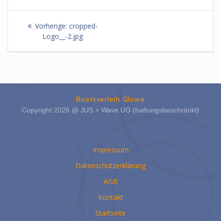
Beitragsnavigation
Vorheriger
Vorherige:
cropped-
Beitrag:
Logo__-2.jpg
Bootsverleih Glowe
Copyright 2026 @ JUS + Wave UG (haftungsbeschränkt)
Impressum
Datenschutzerklärung
AGB
Kontakt
Startseite