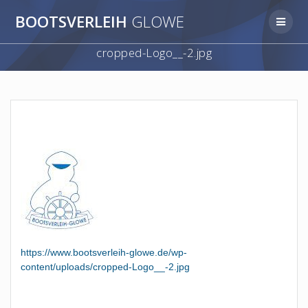
Zum
BOOTSVERLEIH
GLOWE
Inhalt
springen
cropped-Logo__-2.jpg
https://www.bootsverleih-glowe.de/wp-
content/uploads/cropped-Logo__-2.jpg