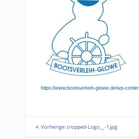
https://www.bootsverleih-glowe.de/wp-conte
Beitragsnavigation
Vorheriger
Vorherige:
cropped-Logo__-1.jpg
Beitrag: