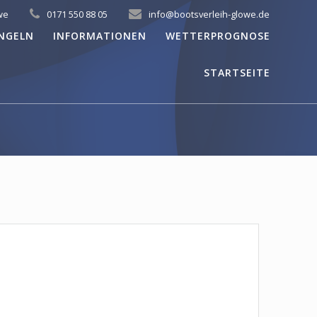
we
0171 550 88 05
info@bootsverleih-glowe.de
NGELN
INFORMATIONEN
WETTERPROGNOSE
STARTSEITE