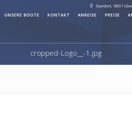
Standort, 18551 Glo
UNSERE BOOTE
KONTAKT
ANREISE
PREISE
A
cropped-Logo__-1.jpg