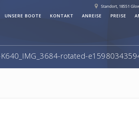
Standort, 18551 Glo
UNSERE BOOTE
KONTAKT
ANREISE
PREISE
A
-K640_IMG_3684-rotated-e15980343594