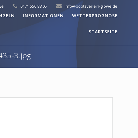
we
0171 550 88 05
info@bootsverleih-glowe.de
NGELN
INFORMATIONEN
WETTERPROGNOSE
STARTSEITE
35-3.jpg