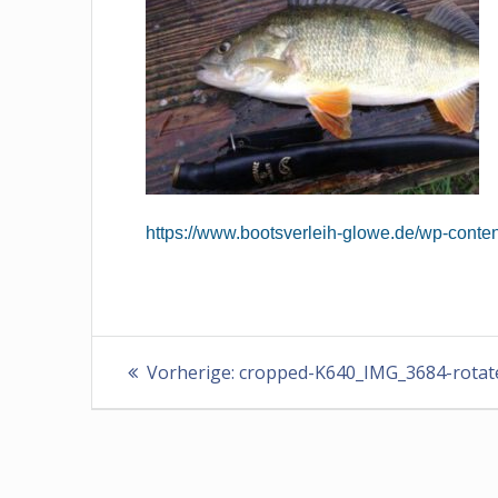
https://www.bootsverleih-glowe.de/wp-con
Beitragsnavigation
Vorheriger
Vorherige:
cropped-K640_IMG_3684-rotat
Beitrag: