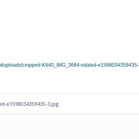
tent/uploads/cropped-K640_IMG_3684-rotated-e1598034359435-
ed-e1598034359435-3.jpg