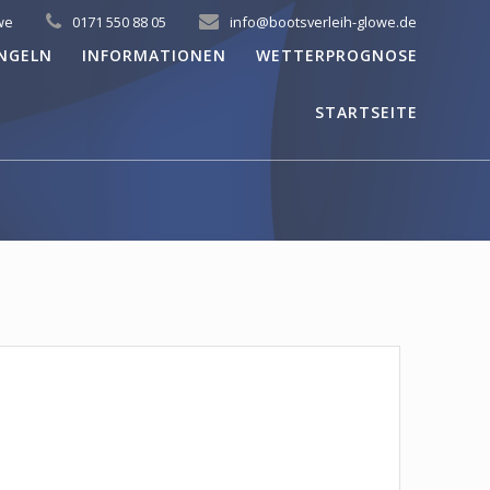
we
0171 550 88 05
info@bootsverleih-glowe.de
NGELN
INFORMATIONEN
WETTERPROGNOSE
STARTSEITE