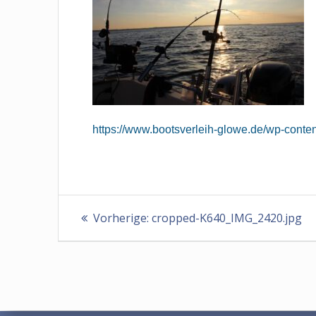
https://www.bootsverleih-glowe.de/wp-cont
Beitragsnavigation
Vorheriger
Vorherige:
cropped-K640_IMG_2420.jpg
Beitrag: