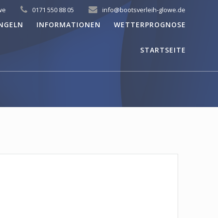
we
0171 550 88 05
info@bootsverleih-glowe.de
NGELN
INFORMATIONEN
WETTERPROGNOSE
STARTSEITE