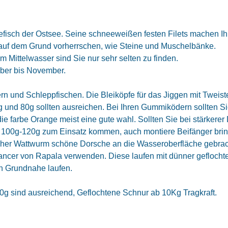
sefisch der Ostsee. Seine schneeweißen festen Filets machen Ih
 auf dem Grund vorherrschen, wie Steine und Muschelbänke.
Mittelwasser sind Sie nur sehr selten zu finden.
mber bis November.
n und Schleppfischen. Die Bleiköpfe für das Jiggen mit Tweist
g und 80g sollten ausreichen. Bei Ihren Gummiködern sollten S
die farbe Orange meist eine gute wahl. Sollten Sie bei stärkerer 
100g-120g zum Einsatz kommen, auch montiere Beifänger bring
cher Wattwurm schöne Dorsche an die Wasseroberfläche gebrach
ncer von Rapala verwenden. Diese laufen mit dünner geflochte
en Grundnahe laufen.
0g sind ausreichend, Geflochtene Schnur ab 10Kg Tragkraft.